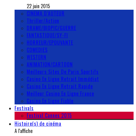
22 juin 2015
CINEMA D’AUTEUR
Thriller/Action
DRAME/BIOPIC/GUERRE
FANTASTIQUE/SY-FI
HORREUR/EPOUVANTE
COMEDIES
WESTERN
ANIMATION/CARTOON
Meilleurs Sites De Paris Sportifs
Casino En Ligne Retrait Immédiat
Casino En Ligne Retrait Rapide
Meilleur Casino En Ligne France
Casino En Ligne Fiable
Festivals
Festival Cannes 2015
Histoire(s) de cinéma
A l'affiche