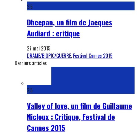
3.5
Dheepan, un film de Jacques
Audiard : critique
27 mai 2015
DRAME/BIOPIC/GUERRE
,
Festival Cannes 2015
Derniers articles
2.5
Valley of love, un film de Guillaume
Nicloux : Critique, Festival de
Cannes 2015