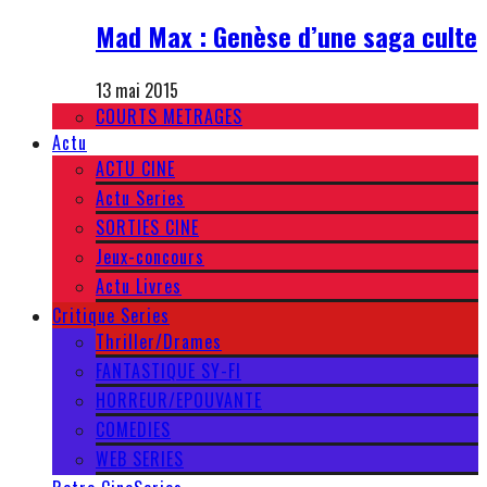
Mad Max : Genèse d’une saga culte
13 mai 2015
COURTS METRAGES
Actu
ACTU CINE
Actu Series
SORTIES CINE
Jeux-concours
Actu Livres
Critique Series
Thriller/Drames
FANTASTIQUE SY-FI
HORREUR/EPOUVANTE
COMEDIES
WEB SERIES