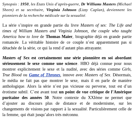
Synopsis :
1950
, les Etats Unis d’après-guerre,
Dr Williams Masters
(Michael
Sheen) et sa secrétaire,
Virginia Johnson
(Lizzy Caplan), deviennent les
pionniers de la recherche médicale sur la sexualité.
La série s’inspire en grande partie du livre
Masters of sex: The Life and
times of William Masters and Virginia Johnson, the couple who taught
America how to love
de
Thomas Maier
, biographie déjà en grande partie
romancée. La véritable histoire de ce couple n’est apparemment pas si
détachée de la série, ce qui la rend d’autant plus attrayante.
Masters of Sex
est certainement une série pionnière en soi abordant
sérieusement le sexe comme une science
. HBO déjà connue pour nous
montrer explicitement le sexe et la nudité, avec des séries comme
Girls
,
True Blood
ou
Game of Thrones
,
innove avec
Masters of Sex
. Désormais,
le média ne fait pas que montrer le sexe, mais il en parle de manière
anthologique. Alors la série n’est pas vicieuse ou perverse, tout est d’un
érotisme subtil. C’est avant tout
un point de vue critique de l’Amérique
puritaine des années 50
. Notre contexte du XXIème ne permet que
d’ajouter au discours plus de distance et de modernisme, sur les
changements de visions par rapport à la sexualité. Particulièrement celle de
la femme, qui était jusqu’alors très méconnu.