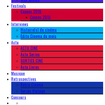
Festivals
Cannes 2016
Cannes 2015
Interviews
Histoire(s) de cinéma
Edito Cinema du mois
Actu
ACTU CINE
Actu Series
SORTIES CINE
Actu Livres
Musique
Retrospectives
Retro Cinema
Series Vintage
Concours