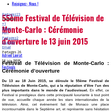
Rejoignez- Nous !
55ème Festival de Télévision de
Partagez
23
Tweetez
+1
Monte-Carlo : Cérémonie
Share
Pin
1
d’ouverture le 13 juin 2015
Partagez
2
Stumble
Email
Partages
26
Adrien Lavrat
14 juin 2015
Festival de Télévision de Monte-Carlo :
Festivals
Cérémonie d’ouverture
Du 13 au 18 Juin 2015, se déroule le 55ème Festival de
Télévision de Monte-Carlo, qui a la réputation d’être l’un des
plus importants dans le monde de l’audiovisuel.
En effet, ce
Festival si prestigieux dans cette principauté luxuriante à tout point
de vue, accueille chaque année les stars internationales de la
télévision. Ainsi, cet événement fait de Monaco une place
incontournable dans le Septième art, et représente sans hésitation