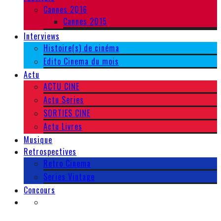
Cannes 2016
Cannes 2015
Interviews
Histoire(s) de cinéma
Edito Cinema du mois
Actu
ACTU CINE
Actu Series
SORTIES CINE
Actu Livres
Musique
Retrospectives
Retro Cinema
Series Vintage
Concours