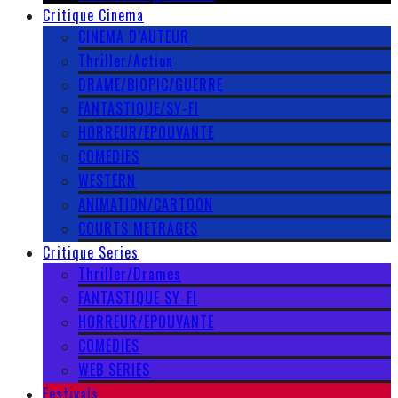
Critique Cinema
CINEMA D’AUTEUR
Thriller/Action
DRAME/BIOPIC/GUERRE
FANTASTIQUE/SY-FI
HORREUR/EPOUVANTE
COMEDIES
WESTERN
ANIMATION/CARTOON
COURTS METRAGES
Critique Series
Thriller/Drames
FANTASTIQUE SY-FI
HORREUR/EPOUVANTE
COMEDIES
WEB SERIES
Festivals