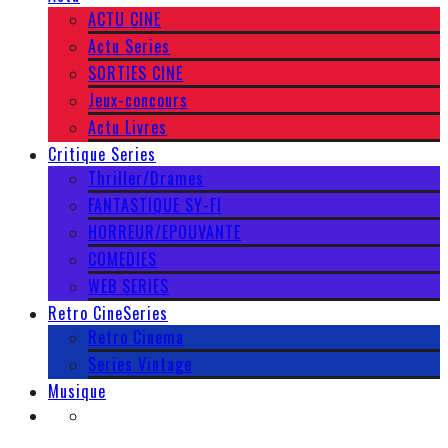
ACTU CINE
Actu Series
SORTIES CINE
Jeux-concours
Actu Livres
Critique Series
Thriller/Drames
FANTASTIQUE SY-FI
HORREUR/EPOUVANTE
COMEDIES
WEB SERIES
Retro CineSeries
Retro Cinema
Series Vintage
Musique