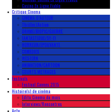
Casino En Ligne Fiable
Critique Cinema
CINEMA D’AUTEUR
Thriller/Action
DRAME/BIOPIC/GUERRE
FANTASTIQUE/SY-FI
HORREUR/EPOUVANTE
COMEDIES
WESTERN
ANIMATION/CARTOON
COURTS METRAGES
Festivals
Festival Cannes 2015
Histoire(s) de cinéma
Edito Cinema du mois
Interviews/Rencontres
Actu