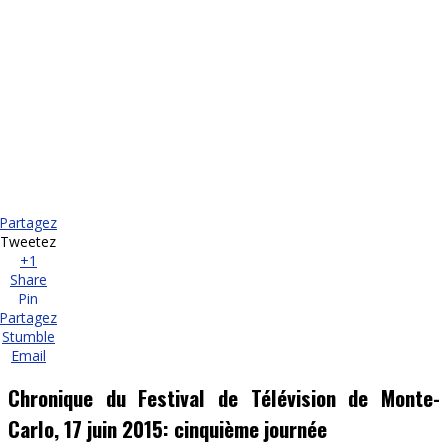
Partagez
Tweetez
+1
Share
Pin
Partagez
Stumble
Email
Chronique du Festival de Télévision de Monte-
Carlo, 17 juin 2015: cinquième journée