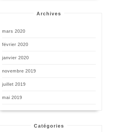
Archives
mars 2020
février 2020
janvier 2020
novembre 2019
juillet 2019
mai 2019
Catégories