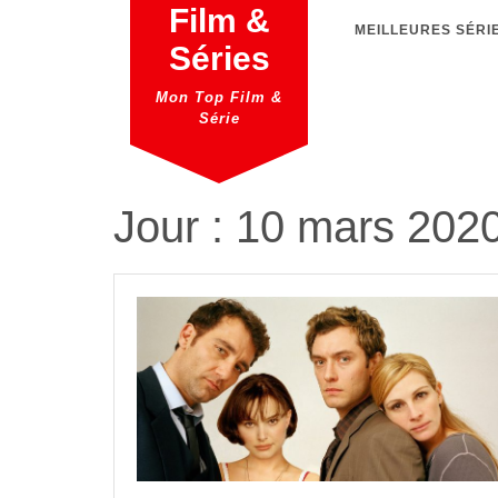
Skip
Film &
MEILLEURES SÉRIE
to
Séries
content
Mon Top Film &
Série
Jour : 10 mars 202