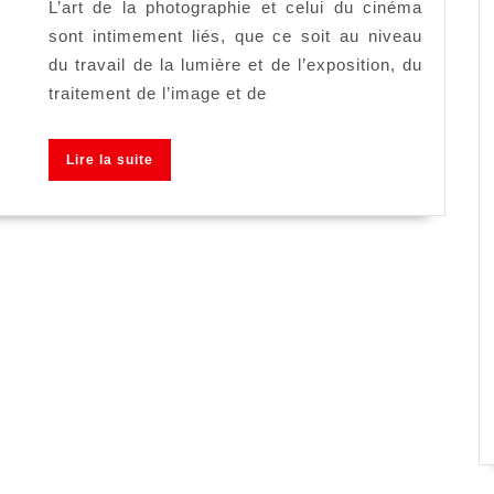
photo
L’art de la photographie et celui du cinéma
indispensables
sont intimement liés, que ce soit au niveau
pour
du travail de la lumière et de l’exposition, du
les
traitement de l’image et de
photographes
Lire
Lire la suite
la
suite