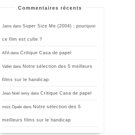
Commentaires récents
Super Size Me (2004) : pourquoi
Jams
dans
ce film est culte ?
Critique Casa de papel
AFA
dans
Notre sélection des 5 meilleurs
Vallet
dans
films sur le handicap
Critique Casa de papel
Jean Noël remy
dans
Notre sélection des 5
miss Opale
dans
meilleurs films sur le handicap