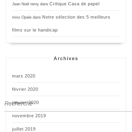
Critique Casa de papel
Jean Noël remy
dans
Notre sélection des 5 meilleurs
miss Opale
dans
films sur le handicap
Archives
mars 2020
février 2020
Search
janvier 2020
for:
novembre 2019
juillet 2019