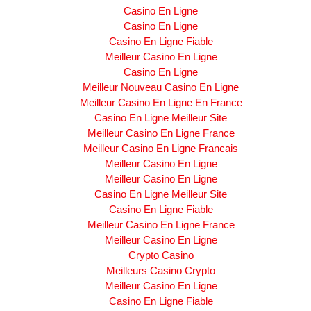
Casino En Ligne
Casino En Ligne
Casino En Ligne Fiable
Meilleur Casino En Ligne
Casino En Ligne
Meilleur Nouveau Casino En Ligne
Meilleur Casino En Ligne En France
Casino En Ligne Meilleur Site
Meilleur Casino En Ligne France
Meilleur Casino En Ligne Francais
Meilleur Casino En Ligne
Meilleur Casino En Ligne
Casino En Ligne Meilleur Site
Casino En Ligne Fiable
Meilleur Casino En Ligne France
Meilleur Casino En Ligne
Crypto Casino
Meilleurs Casino Crypto
Meilleur Casino En Ligne
Casino En Ligne Fiable