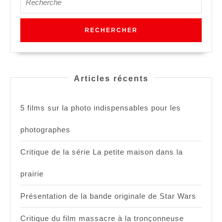
for:
Articles récents
5 films sur la photo indispensables pour les
photographes
Critique de la série La petite maison dans la
prairie
Présentation de la bande originale de Star Wars
Critique du film massacre à la tronçonneuse