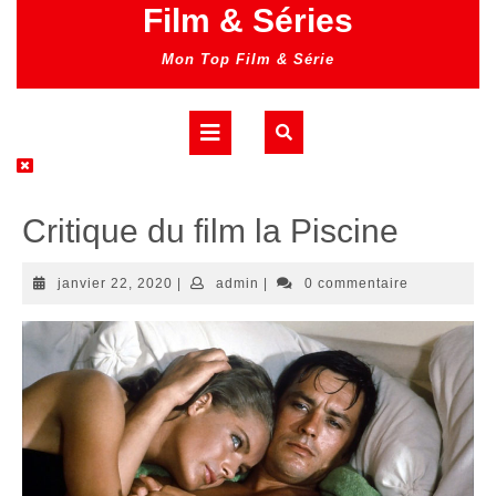
Skip
Film & Séries
to
content
Mon Top Film & Série
Open
Button
Critique du film la Piscine
janvier
admin
janvier 22, 2020
|
admin
|
0 commentaire
22,
2020