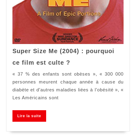
Super Size Me (2004) : pourquoi
Super
ce film est culte ?
Size
Me
« 37 % des enfants sont obèses », « 300 000
(2004)
personnes meurent chaque année à cause du
:
diabète et d’autres maladies liées à l’obésité », «
pourquoi
Les Américains sont
ce
film
Lire
Lire la suite
est
la
culte
suite
?