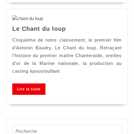
Le
Le Chant du loup
Chant
du
Cinquième de notre classement, le premier film
loup
d’Antonin Baudry, Le Chant du loup. Retraçant
l’histoire du premier maître Chanteraide, oreilles
d’or de la Marine nationale, la production au
casting époustouflant
Lire
Lire la suite
la
suite
Search