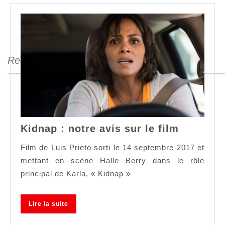
Search
for:
Kidnap
Kidnap : notre avis sur le film
:
notre
Film de Luis Prieto sorti le 14 septembre 2017 et
avis
mettant en scène Halle Berry dans le rôle
sur
principal de Karla, « Kidnap »
le
film
Lire
Lire la suite
la
suite