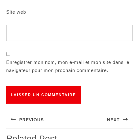
Site web
Enregistrer mon nom, mon e-mail et mon site dans le
navigateur pour mon prochain commentaire.
Navigation
PREVIOUS
NEXT
de
Article
Article
l’article
Related Post